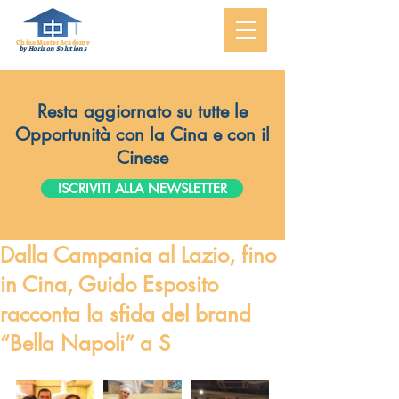
ChinaMasterAcademy
by Horizon Solutions
Resta aggiornato su tutte le
Opportunità con la Cina e con il
Cinese
ISCRIVITI ALLA NEWSLETTER
Dalla Campania al Lazio, fino
in Cina, Guido Esposito
racconta la sfida del brand
“Bella Napoli” a S