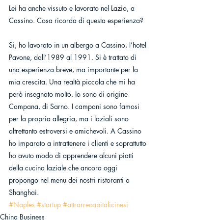
Lei ha anche vissuto e lavorato nel Lazio, a 
Cassino. Cosa ricorda di questa esperienza?
Si, ho lavorato in un albergo a Cassino, l’hotel 
Pavone, dall’1989 al 1991. Si è trattato di 
una esperienza breve, ma importante per la 
mia crescita. Una realtà piccola che mi ha 
però insegnato molto. Io sono di origine 
Campana, di Sarno. I campani sono famosi 
per la propria allegria, ma i laziali sono 
altrettanto estroversi e amichevoli. A Cassino 
ho imparato a intrattenere i clienti e soprattutto 
ho avuto modo di apprendere alcuni piatti 
della cucina laziale che ancora oggi 
propongo nel menu dei nostri ristoranti a 
Shanghai.
#Naples
#startup
#attrarrecapitalicinesi
China Business