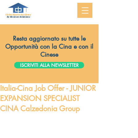
ChinaMasterAcademy
by Horizon Solutions
Resta aggiornato su tutte le
Opportunità con la Cina e con il
Cinese
ISCRIVITI ALLA NEWSLETTER
Italia-Cina Job Offer - JUNIOR
EXPANSION SPECIALIST
CINA Calzedonia Group