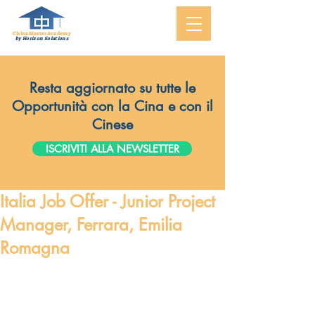
ChinaMasterAcademy
by Horizon Solutions
Resta aggiornato su tutte le
Opportunità con la Cina e con il
Cinese
ISCRIVITI ALLA NEWSLETTER
Italia Job Offer - Junior Project
Manager, Ferrara, Emilia
Romagna