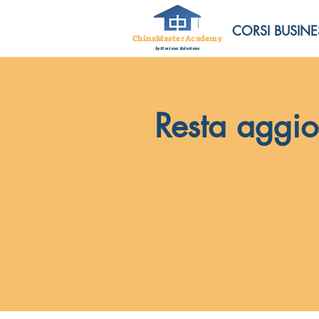
CORSI BUSINE
ChinaMasterAcademy
by Horizon Solutions
Resta aggio