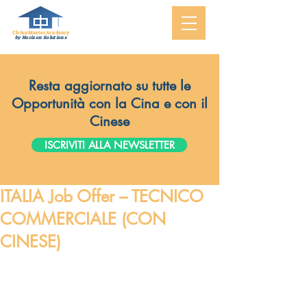
ChinaMasterAcademy
by Horizon Solutions
Resta aggiornato su tutte le
Opportunità con la Cina e con il
Cinese
ISCRIVITI ALLA NEWSLETTER
ITALIA Job Offer – TECNICO
COMMERCIALE (CON
CINESE)