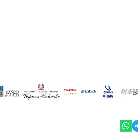
 mercato asiatico
CATEGORY BUYER _ Focus
il cinese
Far East - Lavoro con il Cin