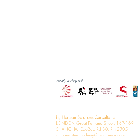
PM Assistant to CEO - Lavoro
Senior buyer
con il cinese
- Lavoro con 
Proudly working with
by
Horizon Solutions Consultants
LONDON Great Portland Street, 167-169
SHANGHAI CaoBao Rd 80, Rm 2505
chinamasteracademy@hscadvisor.com