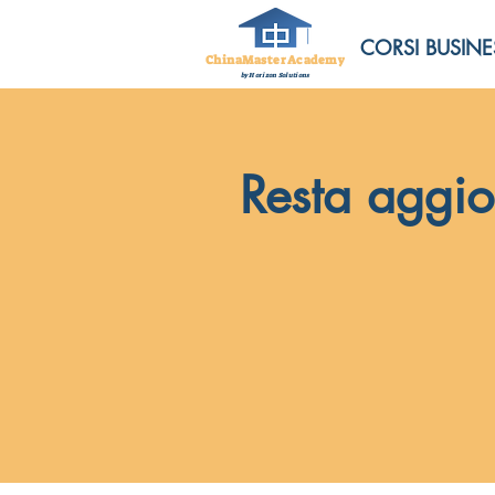
CORSI BUSINE
ChinaMasterAcademy
by Horizon Solutions
Resta aggio