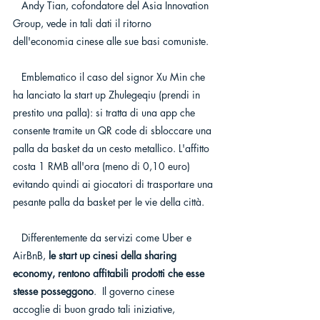
   Andy Tian, cofondatore del Asia Innovation 
Group, vede in tali dati il ritorno 
dell'economia cinese alle sue basi comuniste. 
   Emblematico il caso del signor Xu Min che 
ha lanciato la start up Zhulegeqiu (prendi in 
prestito una palla): si tratta di una app che 
consente tramite un QR code di sbloccare una 
palla da basket da un cesto metallico. L'affitto 
costa 1 RMB all'ora (meno di 0,10 euro) 
evitando quindi ai giocatori di trasportare una 
pesante palla da basket per le vie della città. 
   Differentemente da servizi come Uber e 
AirBnB, 
le start up cinesi della sharing 
economy, rentono affitabili prodotti che esse 
stesse posseggono
.  Il governo cinese 
accoglie di buon grado tali iniziative, 