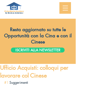
ChinaMasterAcademy
by Horizon Solutions
Resta aggiornato su tutte le
Opportunità con la Cina e con il
Cinese
ISCRIVITI ALLA NEWSLETTER
Ufficio Acquisti: colloqui per
lavorare col Cinese
#1
 Suggerimenti