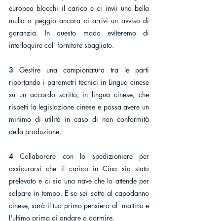
europea blocchi il carico e ci invii una bella 
multa o peggio ancora ci arrivi un avviso di 
garanzia. In questo modo eviteremo di 
interloquire col  fornitore sbagliato.
3 
Gestire una campionatura tra le parti 
riportando i parametri tecnici in Lingua cinese 
su un accordo scritto, in lingua cinese, che 
rispetti la legislazione cinese e possa avere un 
minimo di utilità in caso di non conformità 
della produzione.
4 
Collaborare con lo spedizioniere per 
assicurarsi che il carico in Cina sia stato 
prelevato e ci sia una nave che lo attende per 
salpare in tempo. E se sei sotto al capodanno 
cinese, sarà il tuo primo pensiero al  mattino e 
l'ultimo prima di andare a dormire. 