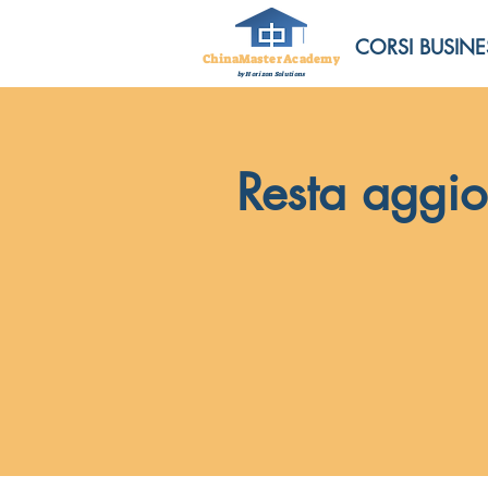
CORSI BUSINE
ChinaMasterAcademy
by Horizon Solutions
Resta aggio