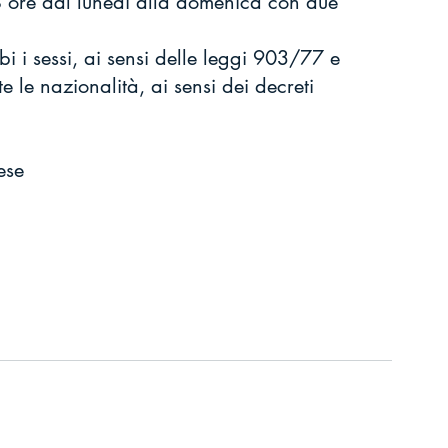
 8 ore dal lunedì alla domenica con due 
i i sessi, ai sensi delle leggi 903/77 e 
e le nazionalità, ai sensi dei decreti 
ese