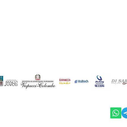
national Job Offer
Working Skills: Comprare
ento
dalla Cina - I Fornitori Cines