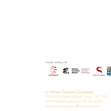
Italia Job Offer - THE MALL
Remote Inter
LUXURY OUTLETS Personal
- Abbigliam
Assistant
Proudly working with
by
Horizon Solutions Consultants
LONDON Great Portland Street, 167-169
SHANGHAI CaoBao Rd 80, Rm 2505
chinamasteracademy@hscadvisor.com