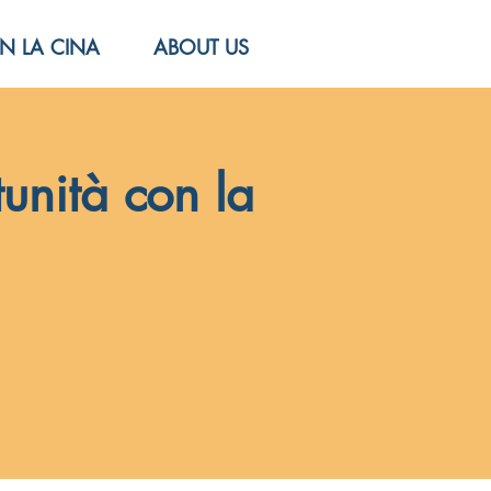
N LA CINA
ABOUT US
unità con la